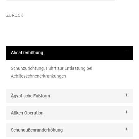
ZURÜCK
Absatzerhöhung
Schuhzurichtung. Führt zur Entlastung bei
Achillessehnenerkrankungen
Ägyptische Fußform
Aitken-Operation
Schuhaußenranderhöhung