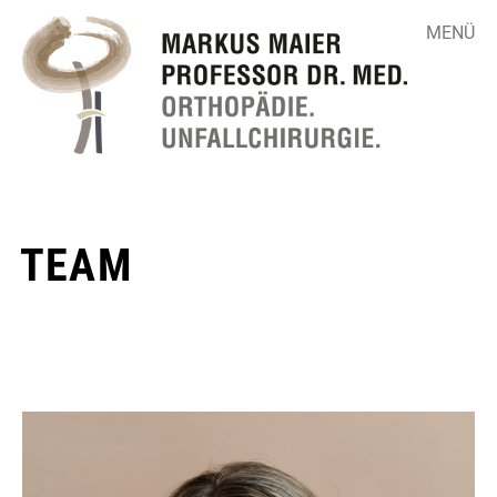
MENÜ
TEAM
▼
▼
▼