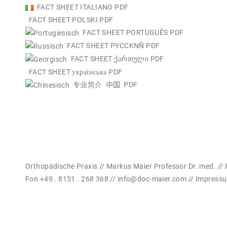
FACT SHEET ITALIANO PDF
FACT SHEET POLSKI PDF
FACT SHEET PORTUGUÊS PDF
FACT SHEET PYCCKNÑ PDF
FACT SHEET ქართული PDF
FACT SHEET українська PDF
专业简介
中国 PDF
Orthopädische Praxis // Markus Maier Professor Dr. med. // 
Fon +49 . 8151 . 268 368 //
info@doc-maier.com
//
Impress