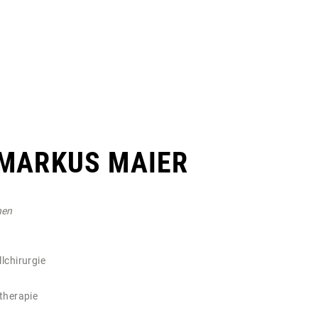
MARKUS MAIER
hen
lchirurgie
therapie