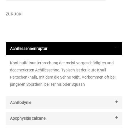
ZURÜCK
Achillessehnenruptur
Kontinuitätsunterbrechung der meist vorgeschädigten und
degenerierten Achillessehne. Typisch ist der laute Knall
Peitschenknall), mit dem die Sehne reißt. Vorkommen oft bei
jüngeren Sportlern, bei Tennis oder Squash
Achillodynie
Apophysitis calcanei