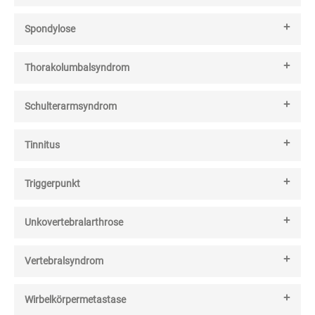
Spondylose
Thorakolumbalsyndrom
Schulterarmsyndrom
Tinnitus
Triggerpunkt
Unkovertebralarthrose
Vertebralsyndrom
Wirbelkörpermetastase